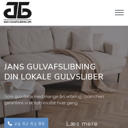
Gå
til
hovedindhold
JANS GULVAFSLIBNING
DIN LOKALE GULVSLIBER
Som gulvfirma med mange års erfaring i branchen
garantere vi et flot resultat hver gang.
Læs mere
29 62 63 86