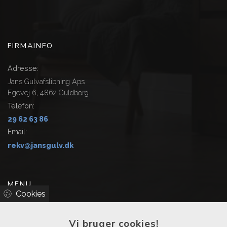
FIRMAINFO
Adresse:
Jans Gulvafslibning Aps
Egevej 6, 4862 Guldborg
Telefon:
29 62 63 86
Email:
rekv@jansgulv.dk
MENU
Cookies
Hjem
Vi bruger cookies!
Vi tilbyder