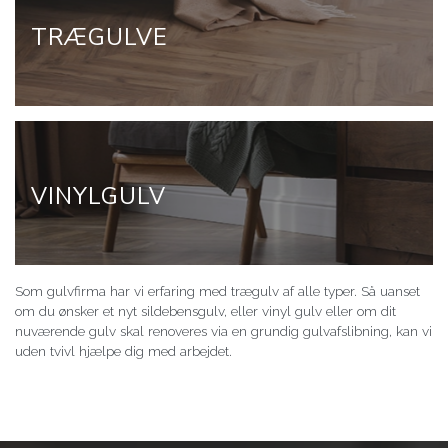
TRÆGULVE
VINYLGULV
Som gulvfirma har vi erfaring med trægulv af alle typer. Så uanset
om du ønsker et nyt sildebensgulv, eller vinyl gulv eller om dit
nuværende gulv skal renoveres via en grundig gulvafslibning, kan vi
uden tvivl hjælpe dig med arbejdet.