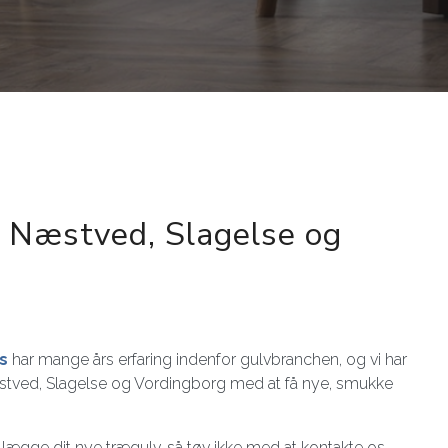
, Næstved, Slagelse og
s
har mange års erfaring indenfor gulvbranchen, og vi har
stved, Slagelse og Vordingborg med at få nye, smukke
 lægge dit nye trægulv, så tøv ikke med at kontakte os.