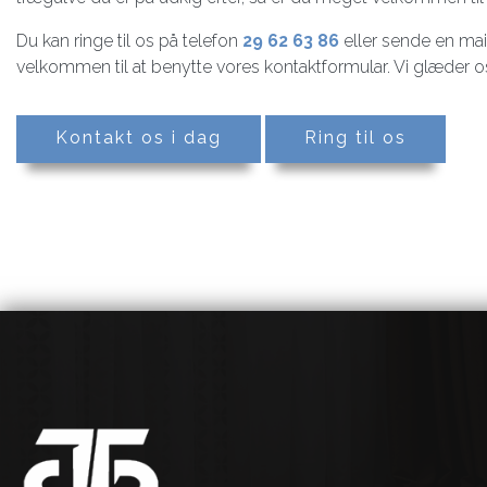
Du kan ringe til os på telefon
29 62 63 86
eller sende en mail
velkommen til at benytte vores kontaktformular. Vi glæder os t
Kontakt os i dag
Ring til os