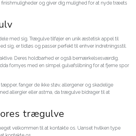
g finishmuligheder og giver dig mulighed for at nyde træets
ulv
dele med sig. Trægulve tilføjer en unik æstetisk appel til
sig, er tidløs og passer perfekt til enhver indretningsstil.
ttraktive. Deres holdbarhed er også bemærkelsesværdig.
endda fornyes med en simpel gulvafslibning for at fjerne spor
pper, fanger de ikke støv, allergener og skadelige
d allergier eller astma, da trægulve bidrager til at
vores trægulve
 meget velkommen til at kontakte os. Uanset hvilken type
at kontakte os.