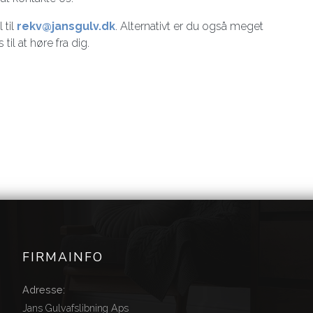
 til
rekv@jansgulv.dk
. Alternativt er du også meget
il at høre fra dig.
FIRMAINFO
Adresse:
Jans Gulvafslibning Aps