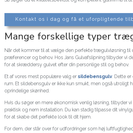
Kontakt os i dag og få et uforpligtende ti
Mange forskellige typer træ
Når det kommer til at vælge den perfekte trægulvløsning til dit
præferencer og behov. Hos Jans Gulvafslipning tilbyder vi de
for at skræddersy gulvet efter din personlige stil og behov.
Et af vores mest populære valg er
sildebensgulv
. Dette er
rum. Et sildebensgulv er ikke kun smukt, men også utroligt ho
oprindelige skønhed.
Hvis du søger en mere økonomisk venlig løsning, tilbyder vi
praktisk og nem installation. Du kan stadig tilpasse dit vinylgul
for at skabe det perfekte look til dit hjem.
For dem, der står over for udfordringer som høj luftfugtighe