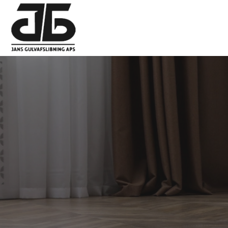
Gå
til
hovedindhold