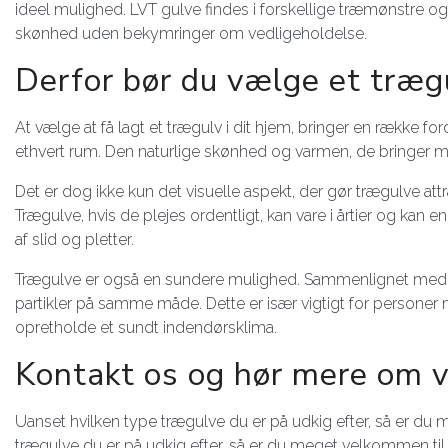
ideel mulighed. LVT gulve findes i forskellige træmønstre o
skønhed uden bekymringer om vedligeholdelse.
Derfor bør du vælge et træg
At vælge at få lagt et trægulv i dit hjem, bringer en række for
ethvert rum. Den naturlige skønhed og varmen, de bringer med 
Det er dog ikke kun det visuelle aspekt, der gør trægulve a
Trægulve, hvis de plejes ordentligt, kan vare i årtier og kan 
af slid og pletter.
Trægulve er også en sundere mulighed. Sammenlignet med tæ
partikler på samme måde. Dette er især vigtigt for personer me
opretholde et sundt indendørsklima.
Kontakt os og hør mere om 
Uanset hvilken type trægulve du er på udkig efter, så er du
trægulve du er på udkig efter, så er du meget velkommen til 