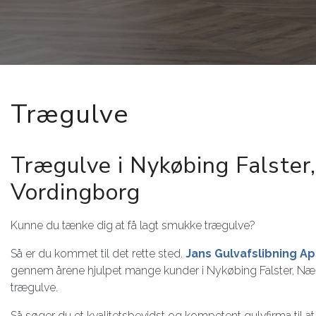
Trægulve
Trægulve i Nykøbing Falster
Vordingborg
Kunne du tænke dig at få lagt smukke trægulve?
Så er du kommet til det rette sted.
Jans Gulvafslibning Ap
gennem årene hjulpet mange kunder i Nykøbing Falster, Næ
trægulve.
Så søger du et kvalitetsbevidst og kompetent gulvfirma til at